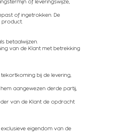
ngstermijn of leveringswijze,
epast of ingetrokken. De
 product.
ls betaalwijzen.
ming van de Klant met betrekking
tekortkoming bij de levering,
or hem aangewezen derde partij,
erder van de Klant de opdracht
e exclusieve eigendom van de