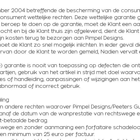
mber 2004 betreffende de bescherming van de consum
sument wettelijke rechten. Deze wettelijke garantie 
 beroep te doen op de garantie, moet de Klant een a
ocht en bij de Klant thuis zijn afgeleverd, dient de Kl
zijn kosten terug te bezorgen aan Pimpel Designs.
oet de Klant zo snel mogelijk inlichten. In ieder geval 
rvan door de Klant te worden gemeld, Nadien vervalt el
e) garantie is nooit van toepassing op defecten die o
rtijen, gebruik van het artikel in strijd met doel waar
es of handleiding, aanpassingen of wijzigingen aan het 
abnormaal of incorrect gebruik.
ling
 andere rechten waarover Pimpel Designs/Peeters Guy 
ng vanaf de datum van de wanprestatie van rechtswege
t-betaalde bedrag.
tswege en zonder aanmaning een forfaitaire schadeloos
en minimum van 25 euro per factuur.