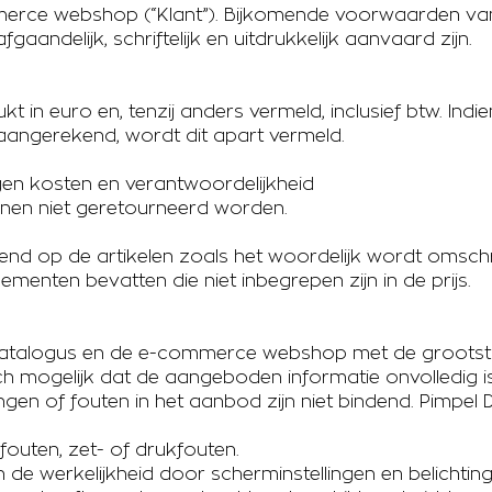
rce webshop (“Klant”). Bijkomende voorwaarden van 
ndelijk, schriftelijk en uitdrukkelijk aanvaard zijn.
ukt in euro en, tenzij anders vermeld, inclusief btw. Indie
aangerekend, wordt dit apart vermeld.
en kosten en verantwoordelijkheid
nnen niet geretourneerd worden.
itend op de artikelen zoals het woordelijk wordt omschr
menten bevatten die niet inbegrepen zijn in de prijs.
 catalogus en de e-commerce webshop met de grootst 
h mogelijk dat de aangeboden informatie onvolledig is,
ingen of fouten in het aanbod zijn niet bindend. Pimpel 
fouten, zet- of drukfouten.
n de werkelijkheid door scherminstellingen en belichting