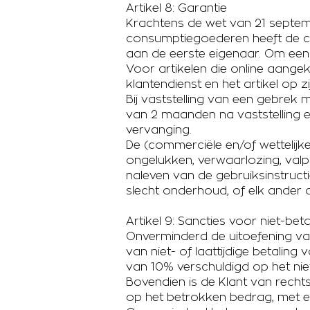
Artikel 8: Garantie
Krachtens de wet van 21 septe
consumptiegoederen heeft de con
aan de eerste eigenaar. Om een
Voor artikelen die online aangek
klantendienst en het artikel op 
Bij vaststelling van een gebrek m
van 2 maanden na vaststelling e
vervanging.
De (commerciële en/of wettelijk
ongelukken, verwaarlozing, valpa
naleven van de gebruiksinstructi
slecht onderhoud, of elk ander 
Artikel 9: Sancties voor niet-beta
Onverminderd de uitoefening van
van niet- of laattijdige betali
van 10% verschuldigd op het nie
Bovendien is de Klant van rech
op het betrokken bedrag, met e