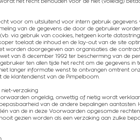
dt het recht behouden voor de niet (volledig) betaal
cht voor om uitsluitend voor intern gebruik gegevens 
zameling van de gegevens die door de gebruiker word
s (vb. via gebruik van cookies, hetgeen korte datastri
rkoper toelaat de inhoud en de lay-out van de site opt
iet worden doorgegeven aan organisaties die contract
et van 8 december 1992 ter bescherming van de pers
ebruiker ten allen tijde het recht om die gegevens in te
j niet langer informatie wenst te ontvangen omtrent onze
et de klantendienst van de Pimpelboom.
– niet-verzaking
orwaarden ongeldig, onwettig of nietig wordt verklaard
 toepasbaarheid van de andere bepalingen aantasten. H
n van de in deze Voorwaarden opgesomde rechten af 
l nooit gezien worden als een verzaking aan zulke bepal
n