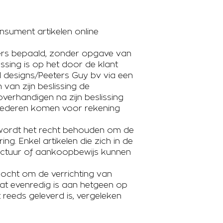
nsument artikelen online
ders bepaald, zonder opgave van
sing is op het door de klant
l designs/Peeters Guy bv via een
n van zijn beslissing de
erhandigen na zijn beslissing
oederen komen voor rekening
 wordt het recht behouden om de
g. Enkel artikelen die zich in de
factuur of aankoopbewijs kunnen
zocht om de verrichting van
dat evenredig is aan hetgeen op
 reeds geleverd is, vergeleken