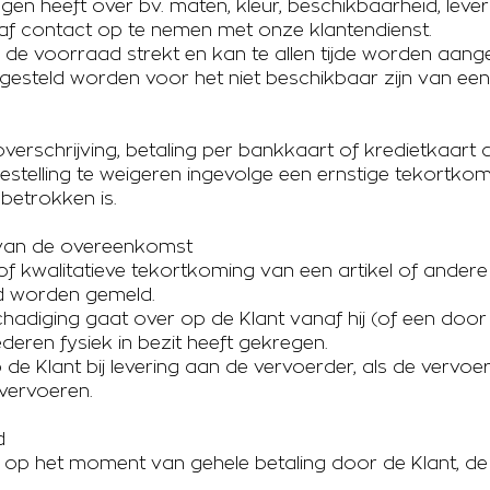
en heeft over bv. maten, kleur, beschikbaarheid, leveri
af contact op te nemen met onze klantendienst.
de voorraad strekt en kan te allen tijde worden aang
 gesteld worden voor het niet beschikbaar zijn van een
verschrijving, betaling per bankkaart of kredietkaart a
stelling te weigeren ingevolge een ernstige tekortko
 betrokken is.
ng van de overeenkomst
f kwalitatieve tekortkoming van een artikel of andere 
ld worden gemeld.
schadiging gaat over op de Klant vanaf hij (of een do
ederen fysiek in bezit heeft gekregen.
p de Klant bij levering aan de vervoerder, als de vervo
vervoeren.
d
tot op het moment van gehele betaling door de Klant, d