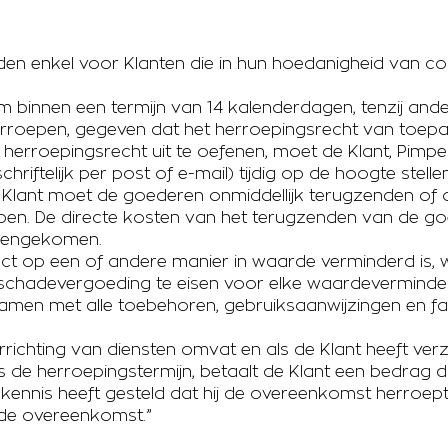
lden enkel voor Klanten die in hun hoedanigheid van co
m binnen een termijn van 14 kalenderdagen, tenzij an
roepen, gegeven dat het herroepingsrecht van toepas
 herroepingsrecht uit te oefenen, moet de Klant, Pimpe
hriftelijk per post of e-mail) tijdig op de hoogte stelle
Klant moet de goederen onmiddellijk terugzenden of ov
en. De directe kosten van het terugzenden van de g
reengekomen.
uct op een of andere manier in waarde verminderd is,
n schadevergoeding te eisen voor elke waardeverminderin
 samen met alle toebehoren, gebruiksaanwijzingen en 
richting van diensten omvat en als de Klant heeft ver
ns de herroepingstermijn, betaalt de Klant een bedrag 
 kennis heeft gesteld dat hij de overeenkomst herroept
 de overeenkomst.”