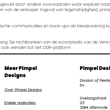
evuld door andere voorwaarden waar expliciet naar
van de verkoper. Ingeval van tegenstrijdigheid, pri
nische communicaties en back-ups als bewijsvoering k
ssing. De rechtbanken van de woonplaats van de Verkop
h ook wenden tot het ODR-platform.
Meer Pimpel
Pimpel Des
Designs
Division of Peet
bv
Over Pimpel Designs
Doelaagstraat
Enkele realisaties
23
3384 Attenrode