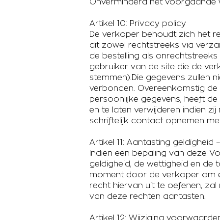
Onverminderd het voorgaande wor
Artikel 10: Privacy policy
De verkoper behoudt zich het re
dit zowel rechtstreeks via ver
de bestelling als onrechtstreek
gebruiker van de site die de ve
stemmen).Die gegevens zullen n
verbonden. Overeenkomstig de w
persoonlijke gegevens, heeft de g
en te laten verwijderen indien zi
schriftelijk contact opnemen m
Artikel 11: Aantasting geldigheid 
Indien een bepaling van deze Vo
geldigheid, de wettigheid en de
moment door de verkoper om éé
recht hiervan uit te oefenen, za
van deze rechten aantasten.
Artikel 12: Wijziging voorwaarde