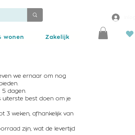
Inlo
 & wonen
Zakelijk
treven we ernaar om nog
bieden.
n 5 dagen.
s uiterste best doen om je
ot 3 weken, afhankelijk van
raad zijn, wat de levertijd