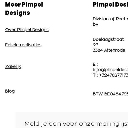
Meer Pimpel
Pimpel Des
Designs
Division of Peet
bv
Over Pimpel Designs
Doelaagstraat
Enkele realisaties
23
3384 Attenrode
E :
Zakelijk
info@pimpeldesi
T : +32478277173
Blog
BTW BE0464.79
Meld je aan voor onze mailinglijs