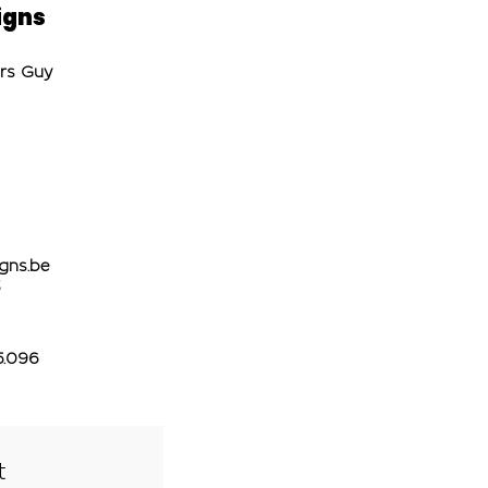
igns
ers Guy
gns.be
5.096
t