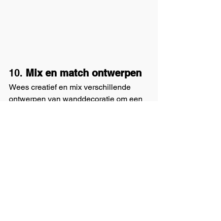
10. 
Mix en match ontwerpen
Wees creatief en mix verschillende 
ontwerpen van wanddecoratie om een 
unieke en gepersonaliseerde look in je 
huis te creëren. Experimenteer met 
verschillende patronen, kleuren, en 
maten om een unieke ruimte te maken 
die echt je stijl weerspiegelt.