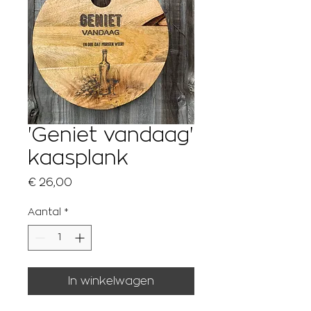
'Geniet vandaag'
kaasplank
Prijs
€ 26,00
Aantal
*
In winkelwagen