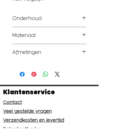
Onderhoud
Om ervoor te zorgen dat je
Materiaal
lang van je plank kunt genieten
en hij er altijd mooi uitziet, is het
Deze plank is gemaakt van
belangrijk om de juiste
Afmetingen
hoogwaardig mangohout en is
onderhoudsmaatregelen te
volledig voedselveilig.
nemen. Hier zijn enkele
Met afmetingen van 30 x 2 cm
eenvoudige tips om je
biedt de plank voldoende
borrelplank in topconditie te
ruimte voor al je culinaire
houden:
creaties.
Direct na ontvangst: Onze
Klantenservice
houten borrelplanken worden
na het graveren meteen
Contact
voor de eerste keer
Veel gestelde vragen
ingeolied. Dit zorgt voor een
Verzendkosten en levertijd
goede bescherming van het
hout. Je hoeft de plank dus
Betaalmethoden
niet meteen opnieuw in te