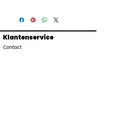
Hout & acryl
Klantenservice
Contact
Veel gestelde vragen
Verzendkosten en levertijd
Betaalmethoden
Meer Pimpel Designs
Pimpel Designs
Division of Peeters Guy bv
Over Pimpel Designs
Enkele realisaties
Zakelijk