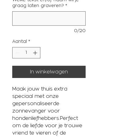
Welke tekst en/of naam wil je
graag laten graveren?
*
0/20
Aantal
*
In winkelwagen
Maak jouw thuis extra
speciaal met onze
gepersonaliseerde
zonnevanger voor
hondenliefhebbers.Perfect
om de liefde voor je trouwe
vriend te vieren of de